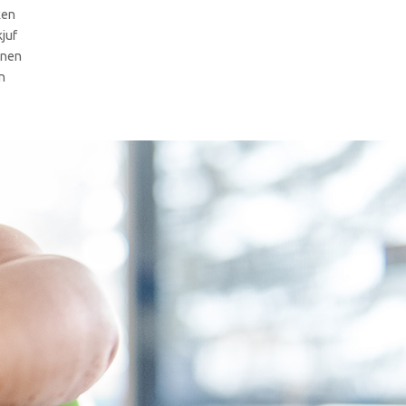
ken
juf
enen
n