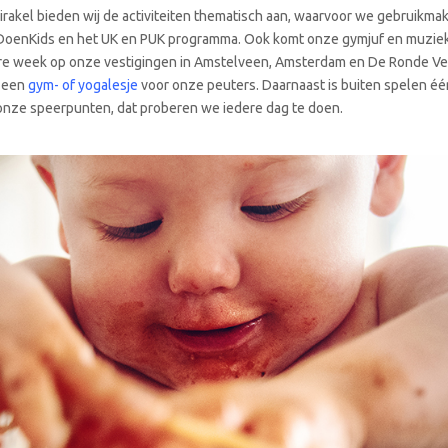
Mirakel bieden wij de activiteiten thematisch aan, waarvoor we gebruikma
DoenKids en het UK en PUK programma. Ook komt onze gymjuf en muziek
re week op onze vestigingen in Amstelveen, Amsterdam en De Ronde V
 een
gym- of yogalesje
voor onze peuters. Daarnaast is buiten spelen éé
onze speerpunten, dat proberen we iedere dag te doen.