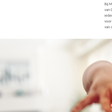
Bij 
van 
iede
voor
van 