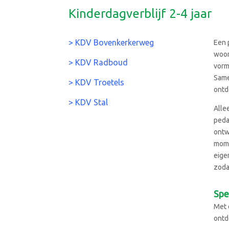
Kinderdagverblijf 2-4 jaar
> KDV Bovenkerkerweg
Een 
woor
> KDV Radboud
vorm
Same
> KDV Troetels
ontd
> KDV Stal
Alle
peda
ontw
mome
eige
zoda
Spe
Met 
ontd