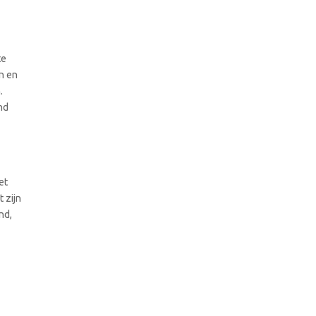
te
n en
.
nd
et
 zijn
nd,