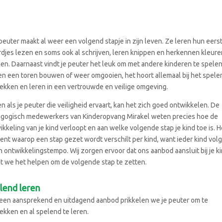
peuter maakt al weer een volgend stapje in zijn leven. Ze leren hun eers
djes lezen en soms ook al schrijven, leren knippen en herkennen kleure
en. Daarnaast vindt je peuter het leuk om met andere kinderen te spelen
n een toren bouwen of weer omgooien, het hoort allemaal bij het spele
ekken en leren in een vertrouwde en veilige omgeving.
en als je peuter die veiligheid ervaart, kan het zich goed ontwikkelen. De
gogisch medewerkers van Kinderopvang Mirakel weten precies hoe de
ikkeling van je kind verloopt en aan welke volgende stap je kind toe is. H
nt waarop een stap gezet wordt verschilt per kind, want ieder kind volgt
n ontwikkelingstempo. Wij zorgen ervoor dat ons aanbod aansluit bij je ki
t we het helpen om de volgende stap te zetten.
lend leren
een aansprekend en uitdagend aanbod prikkelen we je peuter om te
ekken en al spelend te leren.