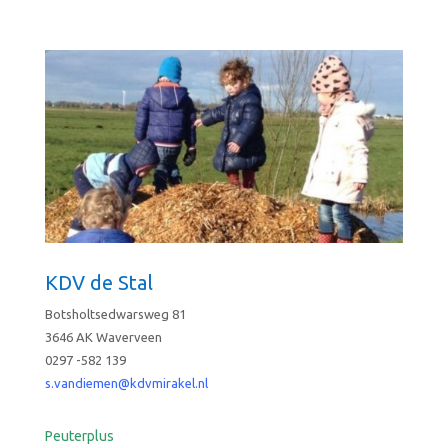
KDV de Stal
Botsholtsedwarsweg 81
3646 AK Waverveen
0297 -582 139
s.vandiemen@kdvmirakel.nl
Peuterplus