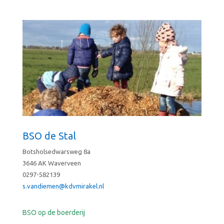
BSO de Stal
Botsholsedwarsweg 8a
3646 AK Waverveen
0297-582139
s.vandiemen@kdvmirakel.nl
BSO op de boerderij