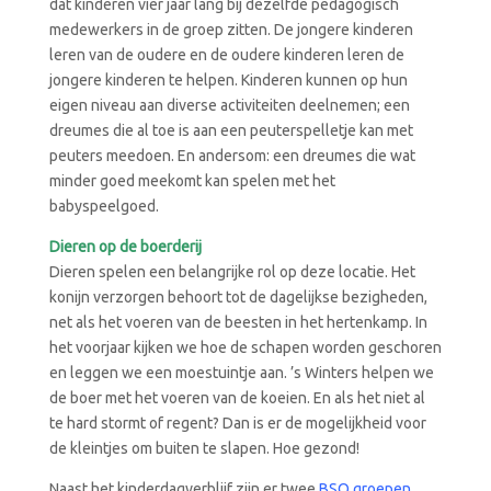
dat kinderen vier jaar lang bij dezelfde pedagogisch
medewerkers in de groep zitten. De jongere kinderen
leren van de oudere en de oudere kinderen leren de
jongere kinderen te helpen. Kinderen kunnen op hun
eigen niveau aan diverse activiteiten deelnemen; een
dreumes die al toe is aan een peuterspelletje kan met
peuters meedoen. En andersom: een dreumes die wat
minder goed meekomt kan spelen met het
babyspeelgoed.
Dieren op de boerderij
Dieren spelen een belangrijke rol op deze locatie. Het
konijn verzorgen behoort tot de dagelijkse bezigheden,
net als het voeren van de beesten in het hertenkamp. In
het voorjaar kijken we hoe de schapen worden geschoren
en leggen we een moestuintje aan. ’s Winters helpen we
de boer met het voeren van de koeien. En als het niet al
te hard stormt of regent? Dan is er de mogelijkheid voor
de kleintjes om buiten te slapen. Hoe gezond!
Naast het kinderdagverblijf zijn er twee
BSO groepen