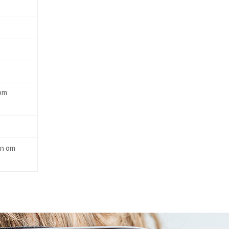
 om
en om