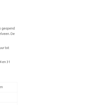
ek geopend
elveen. De
uur tot
4 en 31
en